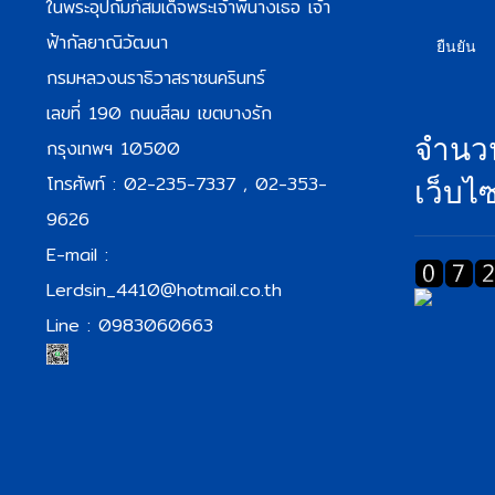
ในพระอุปถัมภ์สมเด็จพระเจ้าพี่นางเธอ เจ้า
ฟ้ากัลยาณิวัฒนา
ยืนยัน
กรมหลวงนราธิวาสราชนครินทร์
เลขที่ 190 ถนนสีลม เขตบางรัก
จำนวน
กรุงเทพฯ 10500
โทรศัพท์ : 02-235-7337 , 02-353-
เว็บไซ
9626
E-mail :
Lerdsin_4410@hotmail.co.th
Line : 0983060663