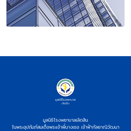
มูลนิธิโรงพยาบาลเลิดสิน
ในพระอุปถัมภ์สมเด็จพระเจ้าพี่นางเธอ เจ้าฟ้ากัลยาณิวัฒนา