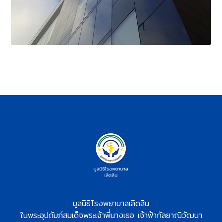
มูลนิธิโรงพยาบาลเลิดสิน
ในพระอุปถัมภ์สมเด็จพระเจ้าพี่นางเธอ เจ้าฟ้ากัลยาณิวัฒนา