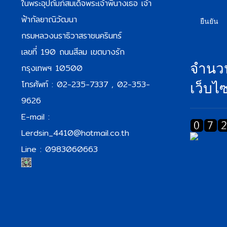
ในพระอุปถัมภ์สมเด็จพระเจ้าพี่นางเธอ เจ้า
ฟ้ากัลยาณิวัฒนา
ยืนยัน
กรมหลวงนราธิวาสราชนครินทร์
เลขที่ 190 ถนนสีลม เขตบางรัก
จำนวน
กรุงเทพฯ 10500
โทรศัพท์ : 02-235-7337 , 02-353-
เว็บไซ
9626
E-mail :
Lerdsin_4410@hotmail.co.th
Line : 0983060663