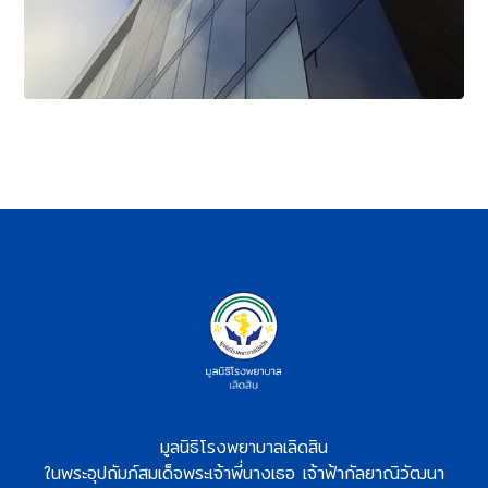
มูลนิธิโรงพยาบาลเลิดสิน
ในพระอุปถัมภ์สมเด็จพระเจ้าพี่นางเธอ เจ้าฟ้ากัลยาณิวัฒนา